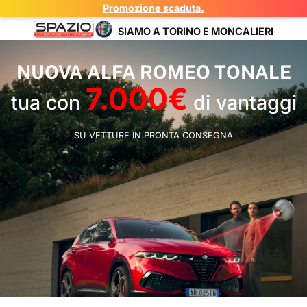
Promozione scaduta.
SIAMO A
TORINO
E
MONCALIERI
NUOVA ALFA ROMEO TONALE
7.000€
tua con
di vantaggi
SU VETTURE IN PRONTA CONSEGNA