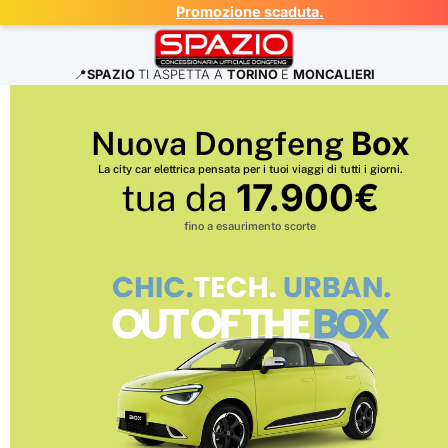
Promozione scaduta.
📍
SPAZIO
TI ASPETTA A
TORINO
E
MONCALIERI
Box
Nuova Dongfeng
La city car elettrica pensata per i tuoi viaggi di tutti i giorni.
17.900€
tua da
fino a esaurimento scorte