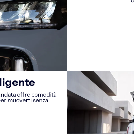
c
ligente
andata offre comodità
per muoverti senza
.