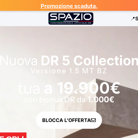
Promozione scaduta.
📍
Nuova
DR 5 Collectio
Versione 1.5 MT BZ
tua
a
19.900€
con bonus DR da
1.000€
BLOCCA L'OFFERTA