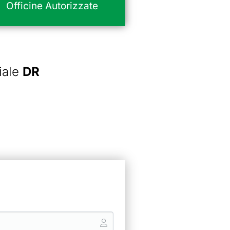
Officine Autorizzate
iale
DR