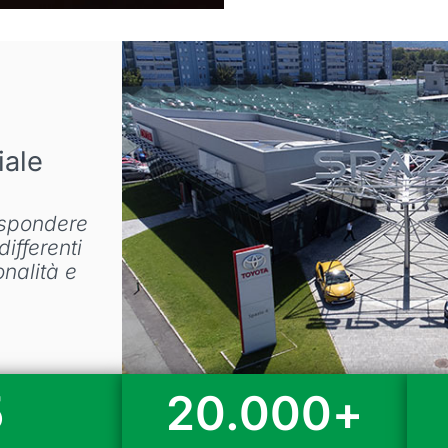
ale
rispondere
ifferenti
nalità e
5
20.000
+