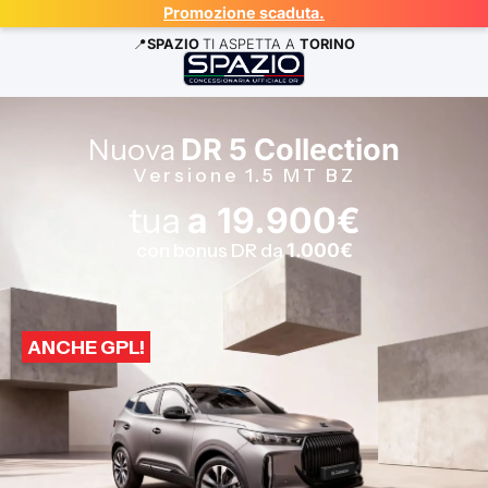
Promozione scaduta.
📍
SPAZIO
TI ASPETTA A
TORINO
Nuova
DR 5 Collection
Versione 1.5 MT BZ
tua
a
19.900€
con bonus DR da
1.000€
ANCHE GPL!