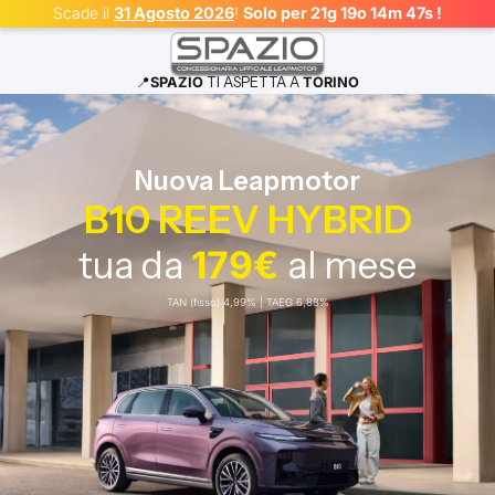
Scade il
31 Agosto 2026
!
Solo per 21g 19o 14m 47s !
📍
SPAZIO
TI ASPETTA A
TORINO
Nuova Leapmotor
B10 REEV HYBRID
tua da
179€
al mese
TAN (fisso) 4,99% | TAEG 6,88%