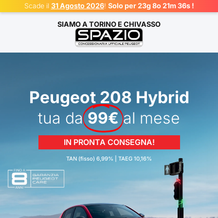
Scade il
31 Agosto 2026
!
Solo per 23g 8o 21m 36s !
SIAMO A
TORINO E CHIVASSO
Peugeot 208 Hybrid
tua da
99€
al mese
IN PRONTA CONSEGNA!
TAN (fisso) 6,99% | TAEG 10,16%