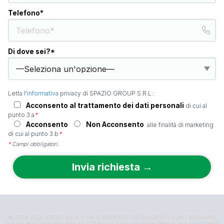
Telefono*
Di dove sei?*
Letta l'
informativa
privacy di SPAZIO GROUP S.R.L.:
Acconsento al trattamento dei dati personali
di cui al
punto 3.a
*
Acconsento
Non Acconsento
alle finalità di marketing
di cui al punto 3.b
*
*
Campi obbligatori.
© 2009-2026 SPAZIO S.p.A. P.IVA 07411090017. TUTTI I DIRITTI SONO RISERVATI.
Dati Societari
|
Provvedimento IVASS
|
Privacy
|
Aggiorna le tue preferenze di tracciamento