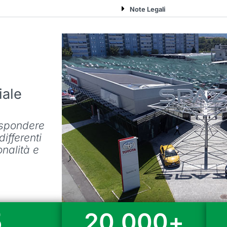
Note Legali
ale
rispondere
ifferenti
nalità e
5
20.000
+