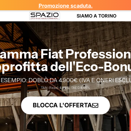
Promozione scaduta.
SIAMO A TORINO
amma Fiat Profession
profitta dell'Eco-Bon
 ESEMPIO: DOBLÒ DA 4.900€ (IVA E ONERI ESCLU
TAN (fisso) 4,99%, TAEG 8,05%
BLOCCA L'OFFERTA