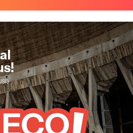
al
us!
SI)