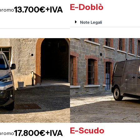
E-Doblò
13.700€+IVA
 promo
Note Legali
E-Scudo
17.800€+IVA
 promo