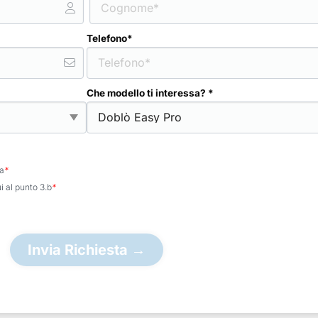
Telefono*
Che modello ti interessa? *
.a
*
ui al punto 3.b
*