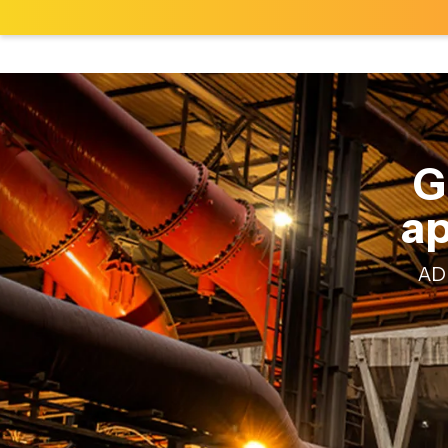
G
ap
AD